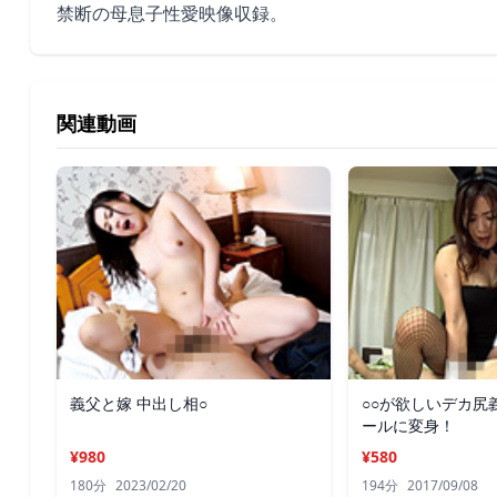
禁断の母息子性愛映像収録。
関連動画
義父と嫁 中出し相○
○○が欲しいデカ尻
ールに変身！
¥980
¥580
180分
2023/02/20
194分
2017/09/08