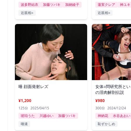
波多野結衣
加藤ツバキ
加納綾子
蓮実クレア
神ユキ
近親相○
近親相○
唾 顔面発射レズ
女体○問研究所とい
の淫肉解剖伝説
¥1,200
¥980
125分
2025/04/15
300分
2024/12/24
琥珀うた
川越ゆい
加藤ツバキ
神納花
水谷あおい
唾液
恥ずかしめ