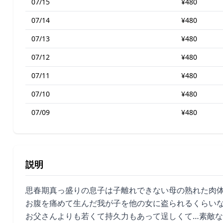
07/15
¥480
07/14
¥480
07/13
¥480
07/12
¥480
07/11
¥480
07/10
¥480
07/09
¥480
説明
思春期真っ盛りの息子は子離れできない母の熟れた肉
お腹を痛めて生んだ我が子を他の女に盗られるくらい
お父さんよりも若くて持久力もあって逞しくて…素敵