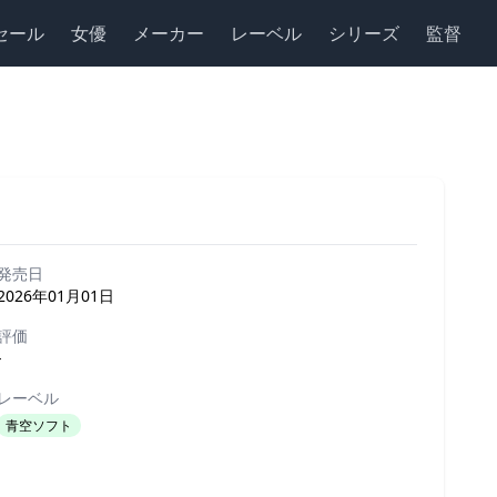
セール
女優
メーカー
レーベル
シリーズ
監督
発売日
2026年01月01日
評価
-
レーベル
青空ソフト