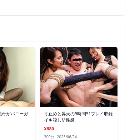
義母がバニーガ
寸止めと昇天の5時間51プレイ収録
イキ殺しM性感
¥680
300分
2025/06/24