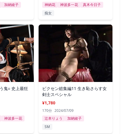
加納綾子
神納花
神波多一花
真木今日子
痴女
う鬼○ 史上最狂
ビクセン総集編11 生き恥さらす女
剣士スペシャル
¥1,780
170分
2024/07/09
神波多一花
辻本りょう
加納綾子
SM