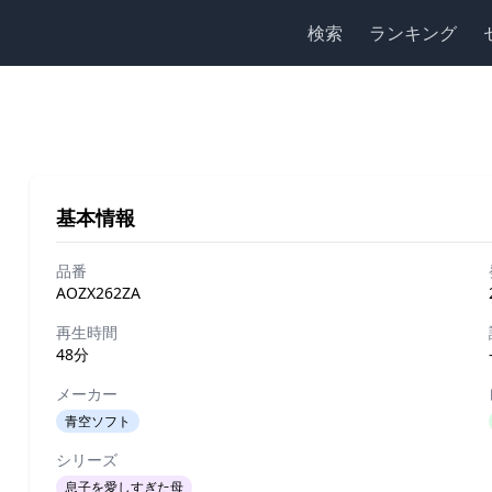
検索
ランキング
基本情報
品番
AOZX262ZA
再生時間
48分
メーカー
青空ソフト
シリーズ
息子を愛しすぎた母