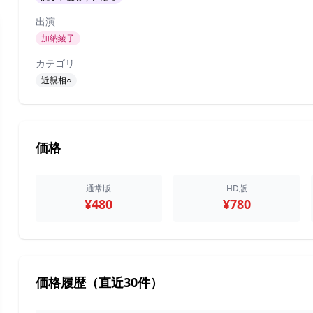
出演
加納綾子
カテゴリ
近親相○
価格
通常版
HD版
¥480
¥780
価格履歴（直近30件）