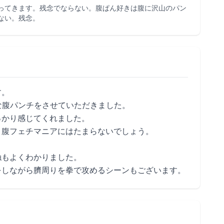
ってきます。残念でならない。腹ぱん好きは腹に沢山のパン
ない。残念。
す。
な腹パンチをさせていただきました。
っかり感じてくれました。
、腹フェチマニアにはたまらないでしょう。
。
触もよくわかりました。
をしながら臍周りを拳で攻めるシーンもございます。