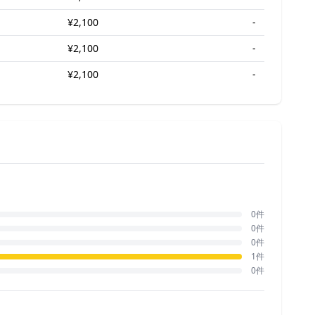
¥2,100
-
¥2,100
-
¥2,100
-
0件
0件
0件
1件
0件