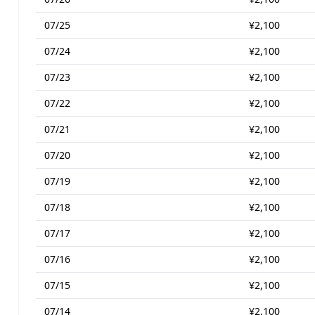
07/25
¥2,100
07/24
¥2,100
07/23
¥2,100
07/22
¥2,100
07/21
¥2,100
07/20
¥2,100
07/19
¥2,100
07/18
¥2,100
07/17
¥2,100
07/16
¥2,100
07/15
¥2,100
07/14
¥2,100