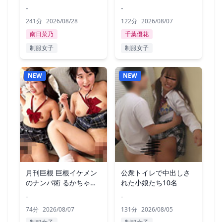
-
-
241分
2026/08/28
122分
2026/08/07
南日菜乃
千葉優花
制服女子
制服女子
NEW
NEW
月刊巨根 巨根イケメン
公衆トイレで中出しさ
のナンパ術 るかちゃん
れた小娘たち10名
編
-
-
74分
2026/08/07
131分
2026/08/05