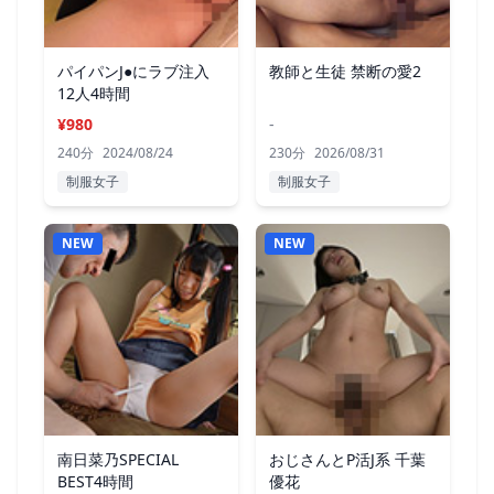
パイパンJ●にラブ注入
教師と生徒 禁断の愛2
12人4時間
¥980
-
240分
2024/08/24
230分
2026/08/31
制服女子
制服女子
NEW
NEW
南日菜乃SPECIAL
おじさんとP活J系 千葉
BEST4時間
優花