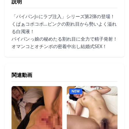
説明
「パイパンJ○にラブ注入」シリーズ第2弾の登場！
くぱぁコポコポ…ピンクの割れ目から勢いよく溢れ
る白濁液！
パイパンっ娘の秘めたる割れ目に全力で精子発射！
オマンコとオチンポの密着中出し結婚式SEX！
関連動画
NEW