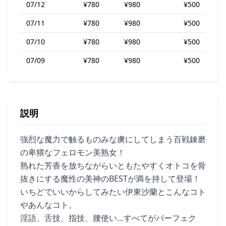
07/12
¥780
¥980
¥500
07/11
¥780
¥980
¥500
07/10
¥780
¥980
¥500
07/09
¥780
¥980
¥500
説明
強烈な魔力で触るものみな虜にしてしまう百戦錬磨
の卑猥なフェロモン美熟女！
熟れた芳香を放ちながらいともたやすくオトコを骨
抜きにする魔性の美神のBESTが満を持して登場！
いちどでいいからしてみたい伊東沙蘭とこんなコト
やあんなコト。
淫語、舌技、指技、腰使い…すべてがパーフェク