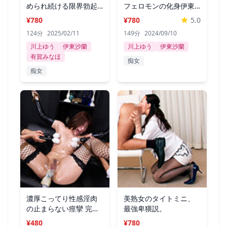
められ続ける限界勃起
フェロモンの化身伊東
3P性感
沙蘭
¥780
¥780
5.0
124分
2025/02/11
149分
2024/09/10
川上ゆう
伊東沙蘭
川上ゆう
伊東沙蘭
有賀みなほ
痴女
痴女
濃厚こってり性感淫肉
美熟女のタイトミニ、
の止まらない痙攣 完熟
最強卑猥説。
の無限発狂
¥480
¥780