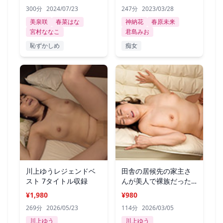
300分
2024/07/23
247分
2023/03/28
美泉咲
春菜はな
神納花
春原未来
宮村ななこ
君島みお
恥ずかしめ
痴女
川上ゆうレジェンドベ
田舎の居候先の家主さ
スト 7タイトル収録
んが美人で裸族だった
川上ゆう
¥1,980
¥980
269分
2026/05/23
114分
2026/03/05
川上ゆう
川上ゆう