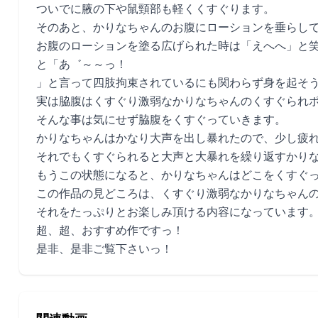
ついでに腋の下や鼠頸部も軽くくすぐります。
そのあと、かりなちゃんのお腹にローションを垂らし
お腹のローションを塗る広げられた時は「えへへ」と
と「あ゛～～っ！
」と言って四肢拘束されているにも関わらず身を起そ
実は脇腹はくすぐり激弱なかりなちゃんのくすぐられ
そんな事は気にせず脇腹をくすぐっていきます。
かりなちゃんはかなり大声を出し暴れたので、少し疲
それでもくすぐられると大声と大暴れを繰り返すかり
もうこの状態になると、かりなちゃんはどこをくすぐ
この作品の見どころは、くすぐり激弱なかりなちゃん
それをたっぷりとお楽しみ頂ける内容になっています
超、超、おすすめ作ですっ！
是非、是非ご覧下さいっ！