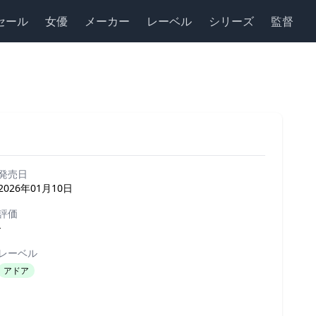
セール
女優
メーカー
レーベル
シリーズ
監督
発売日
2026年01月10日
評価
-
レーベル
アドア