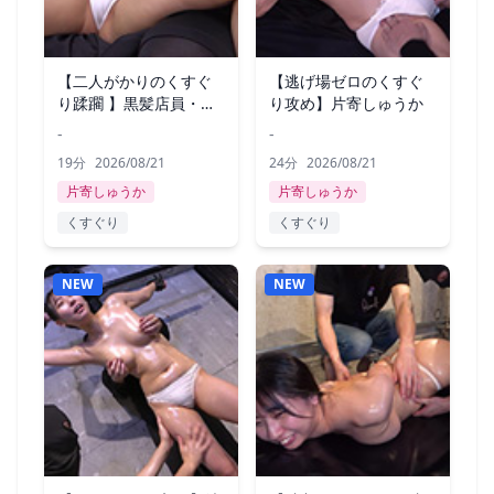
【二人がかりのくすぐ
【逃げ場ゼロのくすぐ
り蹂躙 】黒髪店員・片
り攻め】片寄しゅうか
寄しゅうか
-
-
19分
2026/08/21
24分
2026/08/21
片寄しゅうか
片寄しゅうか
くすぐり
くすぐり
NEW
NEW