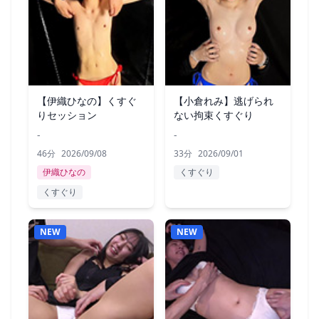
【伊織ひなの】くすぐ
【小倉れみ】逃げられ
りセッション
ない拘束くすぐり
-
-
46分
2026/09/08
33分
2026/09/01
伊織ひなの
くすぐり
くすぐり
NEW
NEW