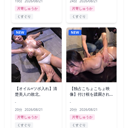
19分
2026/08/21
24分
2026/08/21
片寄しゅうか
片寄しゅうか
くすぐり
くすぐり
NEW
NEW
【オイル×ツボ入れ】清
【独占こちょこちょ映
楚美人の敗北。
像】付け根を蹂躙され
制御不能に
-
-
20分
2026/08/21
20分
2026/08/21
片寄しゅうか
片寄しゅうか
くすぐり
くすぐり