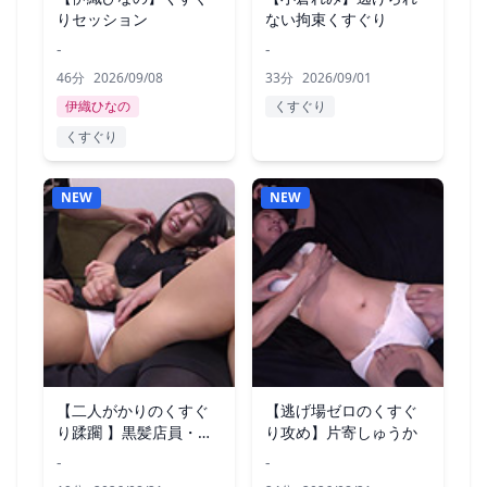
りセッション
ない拘束くすぐり
-
-
46分
2026/09/08
33分
2026/09/01
伊織ひなの
くすぐり
くすぐり
NEW
NEW
【二人がかりのくすぐ
【逃げ場ゼロのくすぐ
り蹂躙 】黒髪店員・片
り攻め】片寄しゅうか
寄しゅうか
-
-