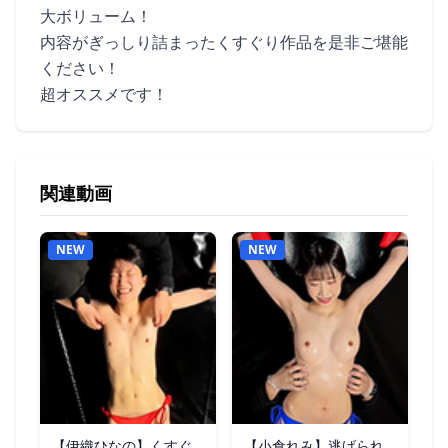
大ボリューム！
内容がぎっしり詰まったくすぐり作品を是非ご堪能
ください！
超オススメです！
関連動画
NEW
NEW
【伊織ひなの】くすぐ
【小倉れみ】逃げられ