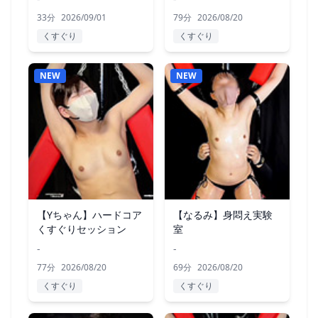
33分
2026/09/01
79分
2026/08/20
くすぐり
くすぐり
NEW
NEW
【Yちゃん】ハードコア
【なるみ】身悶え実験
くすぐりセッション
室
-
-
77分
2026/08/20
69分
2026/08/20
くすぐり
くすぐり