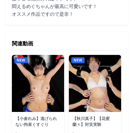
悶えるめぐちゃんが最高に可愛いです！
オススメ作品ですので是非！
関連動画
NEW
NEW
【小倉れみ】逃げられ
【秋川真子】【花蜜
ない拘束くすぐり
蘭々】対笑実験
-
-